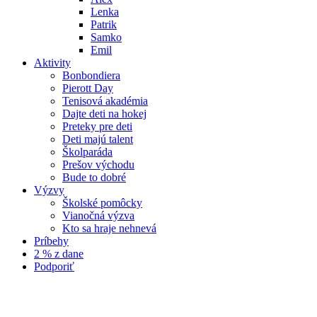
Lenka
Patrik
Samko
Emil
Aktivity
Bonbondiera
Pierott Day
Tenisová akadémia
Dajte deti na hokej
Preteky pre deti
Deti majú talent
Školparáda
Prešov východu
Bude to dobré
Výzvy
Školské pomôcky
Vianočná výzva
Kto sa hraje nehnevá
Príbehy
2 % z dane
Podporiť