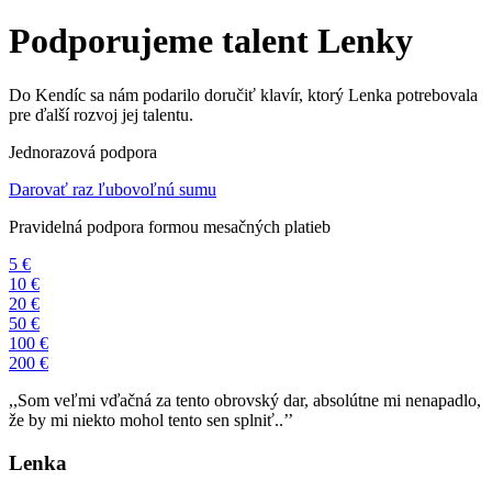
Podporujeme talent Lenky
Do Kendíc sa nám podarilo doručiť klavír, ktorý Lenka potrebovala
pre ďalší rozvoj jej talentu.
Jednorazová podpora
Darovať raz ľubovoľnú sumu
Pravidelná podpora formou mesačných platieb
5 €
10 €
20 €
50 €
100 €
200 €
,,Som veľmi vďačná za tento obrovský dar, absolútne mi nenapadlo,
že by mi niekto mohol tento sen splniť..’’
Lenka