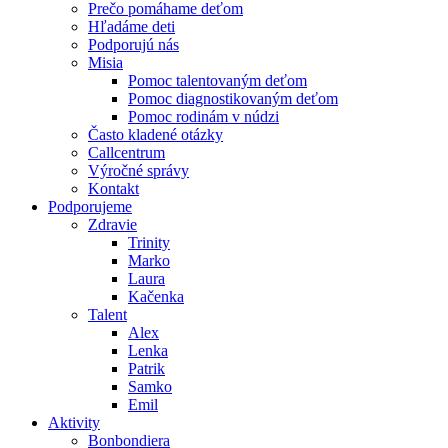
Prečo pomáhame deťom
Hľadáme deti
Podporujú nás
Misia
Pomoc talentovaným deťom
Pomoc diagnostikovaným deťom
Pomoc rodinám v núdzi
Často kladené otázky
Callcentrum
Výročné správy
Kontakt
Podporujeme
Zdravie
Trinity
Marko
Laura
Kačenka
Talent
Alex
Lenka
Patrik
Samko
Emil
Aktivity
Bonbondiera