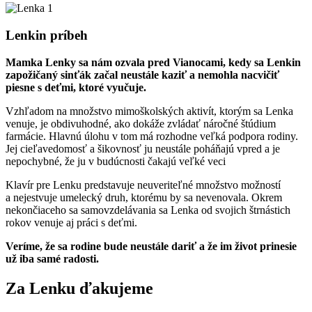
Lenkin príbeh
Mamka Lenky sa nám ozvala pred Vianocami, kedy sa Lenkin
zapožičaný sinťák začal neustále kaziť a nemohla nacvičiť
piesne s deťmi, ktoré vyučuje.
Vzhľadom na množstvo mimoškolských aktivít, ktorým sa Lenka
venuje, je obdivuhodné, ako dokáže zvládať náročné štúdium
farmácie. Hlavnú úlohu v tom má rozhodne veľká podpora rodiny.
Jej cieľavedomosť a šikovnosť ju neustále poháňajú vpred a je
nepochybné, že ju v budúcnosti čakajú veľké veci
Klavír pre Lenku predstavuje neuveriteľné množstvo možností
a nejestvuje umelecký druh, ktorému by sa nevenovala. Okrem
nekončiaceho sa samovzdelávania sa Lenka od svojich štrnástich
rokov venuje aj práci s deťmi.
Veríme, že sa rodine bude neustále dariť a že im život prinesie
už iba samé radosti.
Za Lenku ďakujeme