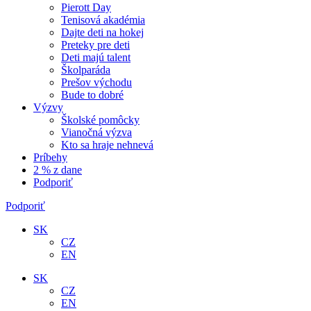
Pierott Day
Tenisová akadémia
Dajte deti na hokej
Preteky pre deti
Deti majú talent
Školparáda
Prešov východu
Bude to dobré
Výzvy
Školské pomôcky
Vianočná výzva
Kto sa hraje nehnevá
Príbehy
2 % z dane
Podporiť
Podporiť
SK
CZ
EN
SK
CZ
EN