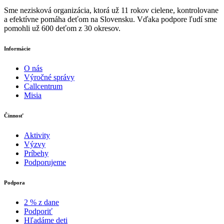
Sme nezisková organizácia, ktorá už 11 rokov cielene, kontrolovane
a efektívne pomáha deťom na Slovensku. Vďaka podpore ľudí sme
pomohli už 600 deťom z 30 okresov.
Informácie
O nás
Výročné správy
Callcentrum
Misia
Činnosť
Aktivity
Výzvy
Príbehy
Podporujeme
Podpora
2 % z dane
Podporiť
Hľadáme deti