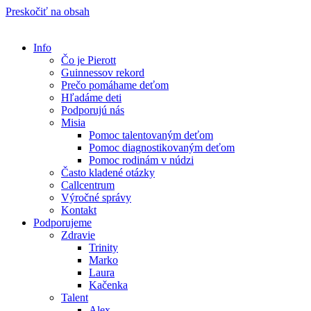
Preskočiť na obsah
Info
Čo je Pierott
Guinnessov rekord
Prečo pomáhame deťom
Hľadáme deti
Podporujú nás
Misia
Pomoc talentovaným deťom
Pomoc diagnostikovaným deťom
Pomoc rodinám v núdzi
Často kladené otázky
Callcentrum
Výročné správy
Kontakt
Podporujeme
Zdravie
Trinity
Marko
Laura
Kačenka
Talent
Alex