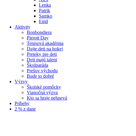
Lenka
Patrik
Samko
Emil
Aktivity
Bonbondiera
Pierott Day
Tenisová akadémia
Dajte deti na hokej
Preteky pre deti
Deti majú talent
Školparáda
Prešov východu
Bude to dobré
Výzvy
Školské pomôcky
Vianočná výzva
Kto sa hraje nehnevá
Príbehy
2 % z dane