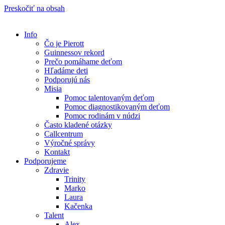
Preskočiť na obsah
Info
Čo je Pierott
Guinnessov rekord
Prečo pomáhame deťom
Hľadáme deti
Podporujú nás
Misia
Pomoc talentovaným deťom
Pomoc diagnostikovaným deťom
Pomoc rodinám v núdzi
Často kladené otázky
Callcentrum
Výročné správy
Kontakt
Podporujeme
Zdravie
Trinity
Marko
Laura
Kačenka
Talent
Alex